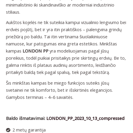
minimalistinio iki skandinaviško ar moderniai industrinio
stiliaus.
Aukštos kojelės ne tik suteikia kampui vizualinio lengvumo bei
erdvės pojūtį, bet ir yra itin praktiškos – palengvina grindų
priežiūrą po baldu. Tai itin vertinama šiuolaikiniuose
namuose, kur patogumas eina greta estetikos. Minkštas
kampas
LONDON PP
yra modeliuojamas pagal jūsų
poreikius, todėl puikiai prisitaikys prie skirtingų erdvių. Be to,
galima rinktis iš plataus audinių asortimento, leidžiančio
pritaikyti baldą tiek pagal spalvą, tiek pagal tekstūrą.
Šis minkštas kampas be miego funkcijos suteiks jūsų
svetainei ne tik komforto, bet ir išskirtinės elegancijos.
Gamybos terminas – 4–6 savaitės.
Baldo išmatavimai:
LONDON_PP_2023_10_13_compressed
2 metų garantija