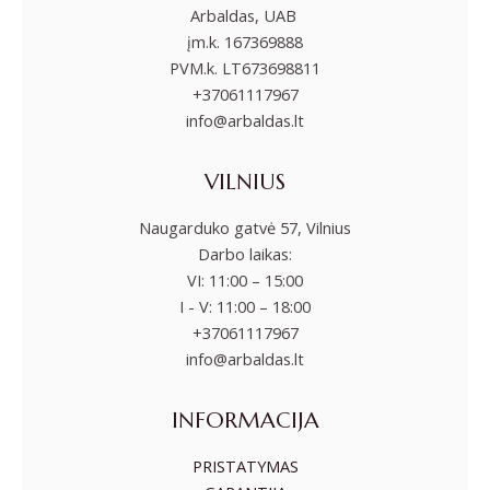
Arbaldas, UAB
įm.k. 167369888
PVM.k. LT673698811
+37061117967
info@arbaldas.lt
VILNIUS
Naugarduko gatvė 57, Vilnius
Darbo laikas:
VI: 11:00 – 15:00
I - V: 11:00 – 18:00
+37061117967
info@arbaldas.lt
INFORMACIJA
PRISTATYMAS