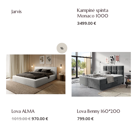
Kampinė spinta
Jarvis
Monaco 1000
3499.00
€
Original
Current
%
price
price
was:
is:
1019.00 €.
970.00 €.
Lova ALMA
Lova Benny 160*200
1019.00
€
970.00
€
799.00
€