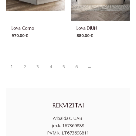
Lova Como
Lova DIUN
970.00
€
880.00
€
1
2
3
4
5
6
→
REKVIZITAI
Arbaldas, UAB
įm.k. 167369888
PVM.k. LT673698811