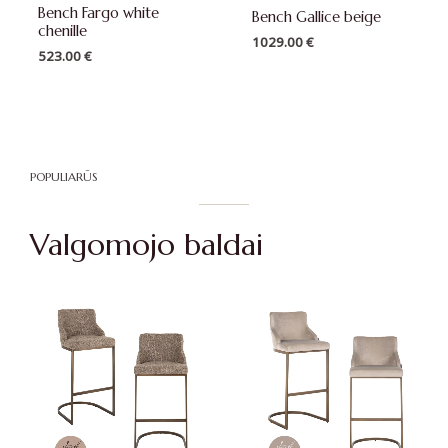
Bench Fargo white
Bench Gallice beige
chenille
1029.00
€
523.00
€
POPULIARŪS
Valgomojo baldai