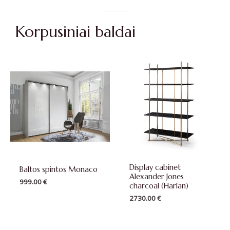
Korpusiniai baldai
Display cabinet
Baltos spintos Monaco
Alexander Jones
999.00
€
charcoal (Harlan)
2730.00
€