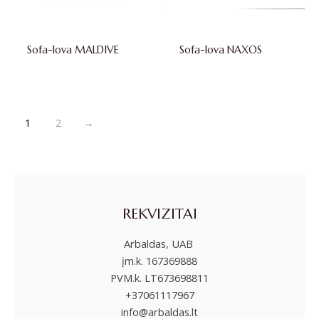
Sofa-lova MALDIVE
Sofa-lova NAXOS
1
2
→
REKVIZITAI
Arbaldas, UAB
įm.k. 167369888
PVM.k. LT673698811
+37061117967
info@arbaldas.lt