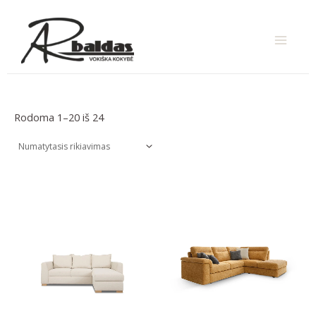
Pereiti
MAIN
prie
turinio
MENU
Rodoma 1–20 iš 24