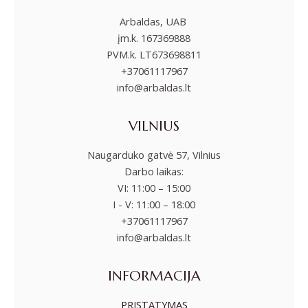
Arbaldas, UAB
įm.k. 167369888
PVM.k. LT673698811
+37061117967
info@arbaldas.lt
VILNIUS
Naugarduko gatvė 57, Vilnius
Darbo laikas:
VI: 11:00 – 15:00
I - V: 11:00 – 18:00
+37061117967
info@arbaldas.lt
INFORMACIJA
PRISTATYMAS