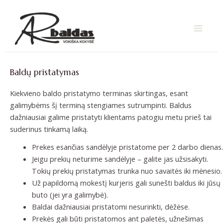
Pereiti
MAIN
prie
turinio
MENU
Baldų pristatymas
Kiekvieno baldo pristatymo terminas skirtingas, esant
galimybėms šį terminą stengiames sutrumpinti. Baldus
dažniausiai galime pristatyti klientams patogiu metu prieš tai
suderinus tinkamą laiką.
Prekes esančias sandėlyje pristatome per
2 darbo dienas.
Jeigu prekių neturime sandėlyje – galite jas užsisakyti.
Tokių prekių pristatymas trunka
nuo savaitės iki mėnesio.
Už papildomą mokestį kurjeris gali sunešti baldus iki jūsų
buto (jei yra galimybė).
Baldai dažniausiai pristatomi nesurinkti, dėžėse.
Prekės gali būti pristatomos ant paletės, užnešimas