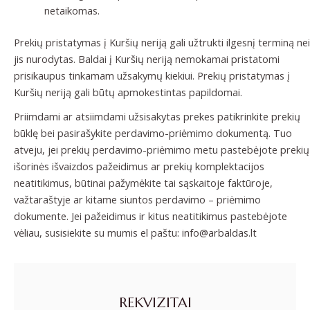
netaikomas.
Prekių pristatymas į Kuršių neriją gali užtrukti ilgesnį terminą nei
jis nurodytas. Baldai į Kuršių neriją nemokamai pristatomi
prisikaupus tinkamam užsakymų kiekiui. Prekių pristatymas į
Kuršių neriją gali būtų apmokestintas papildomai.
Priimdami ar atsiimdami užsisakytas prekes patikrinkite prekių
būklę bei pasirašykite perdavimo-priėmimo dokumentą. Tuo
atveju, jei prekių perdavimo-priėmimo metu pastebėjote prekių
išorinės išvaizdos pažeidimus ar prekių komplektacijos
neatitikimus, būtinai pažymėkite tai sąskaitoje faktūroje,
važtaraštyje ar kitame siuntos perdavimo – priėmimo
dokumente. Jei pažeidimus ir kitus neatitikimus pastebėjote
vėliau, susisiekite su mumis el paštu: info@arbaldas.lt
REKVIZITAI