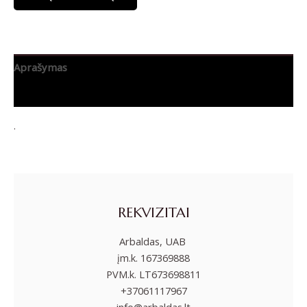
Aprašymas
Papildoma informacija
.
REKVIZITAI
Arbaldas, UAB
įm.k. 167369888
PVM.k. LT673698811
+37061117967