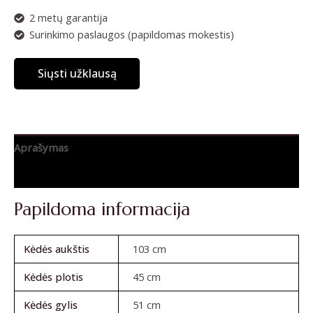
2 metų garantija
Surinkimo paslaugos (papildomas mokestis)
Siųsti užklausą
Aprašymas
Atsiliepimai (0)
Papildoma informacija
Kėdės aukštis
103 cm
Kėdės plotis
45 cm
Kėdės gylis
51 cm