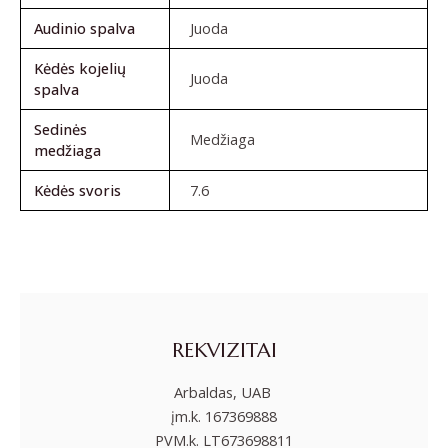
Audinio spalva
Juoda
Kėdės kojelių
Juoda
spalva
Sedinės
Medžiaga
medžiaga
Kėdės svoris
7.6
REKVIZITAI
Arbaldas, UAB
įm.k. 167369888
PVM.k. LT673698811