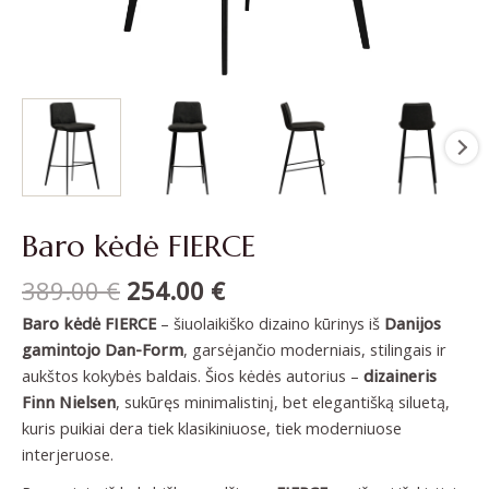
Baro kėdė FIERCE
389.00
€
254.00
€
Baro kėdė FIERCE
– šiuolaikiško dizaino kūrinys iš
Danijos
gamintojo Dan-Form
, garsėjančio moderniais, stilingais ir
aukštos kokybės baldais. Šios kėdės autorius –
dizaineris
Finn Nielsen
, sukūręs minimalistinį, bet elegantišką siluetą,
kuris puikiai dera tiek klasikiniuose, tiek moderniuose
interjeruose.