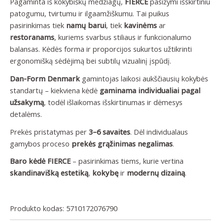
Pagaminta iš kokybiškų medžiagų,
FIERCE
pasižymi išskirtiniu
patogumu, tvirtumu ir ilgaamžiškumu. Tai puikus
pasirinkimas tiek
namų barui
, tiek
kavinėms
ar
restoranams
, kuriems svarbus stiliaus ir funkcionalumo
balansas. Kėdės forma ir proporcijos sukurtos užtikrinti
ergonomišką sėdėjimą bei subtilų vizualinį įspūdį.
Dan-Form Denmark
gamintojas laikosi aukščiausių kokybės
standartų – kiekviena kėdė
gaminama individualiai pagal
užsakymą
, todėl išlaikomas išskirtinumas ir dėmesys
detalėms.
Prekės pristatymas per
3–6 savaites
. Dėl individualaus
gamybos proceso
prekės grąžinimas negalimas
.
Baro kėdė FIERCE
– pasirinkimas tiems, kurie vertina
skandinavišką estetiką
,
kokybę
ir
modernų dizainą
.
Produkto kodas:
5710172076790