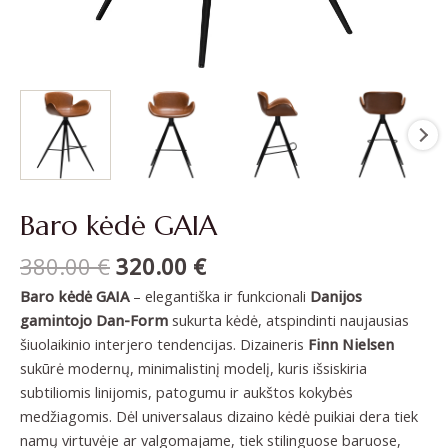
Baro kėdė GAIA
380.00
€
320.00
€
Baro kėdė GAIA
– elegantiška ir funkcionali
Danijos
gamintojo Dan-Form
sukurta kėdė, atspindinti naujausias
šiuolaikinio interjero tendencijas. Dizaineris
Finn Nielsen
sukūrė modernų, minimalistinį modelį, kuris išsiskiria
subtiliomis linijomis, patogumu ir aukštos kokybės
medžiagomis. Dėl universalaus dizaino kėdė puikiai dera tiek
namų virtuvėje ar valgomajame, tiek stilinguose baruose,