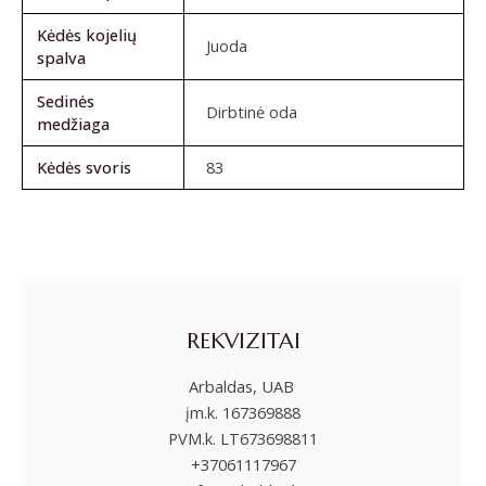
Kėdės kojelių
Juoda
spalva
Sedinės
Dirbtinė oda
medžiaga
Kėdės svoris
83
REKVIZITAI
Arbaldas, UAB
įm.k. 167369888
PVM.k. LT673698811
+37061117967