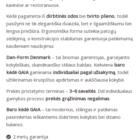
kavinėse ar restoranuose.
Kėdė pagaminta iš
dirbtinės odos
bei
tvirto plieno
, todėl
pasižymi ne tik elegantiška išvaizda, bet ir ilgaamžiškumu bei
lengva priežiūra. Ergonomiška forma suteikia patogų
sėdėjimą, o konstrukcijos stabilumas garantuoja patikimumą
kasdieniam naudojimui.
Dan-Form Denmark
– tai žinomas gamintojas, garsėjantis
kokybiškais, skandinaviško stiliaus baldais. Kiekviena
baro
kėdė GAIA
gaminama
individualiai pagal užsakymą
, todėl
užtikrinamas kruopštus apdirbimas ir aukščiausia kokybė.
Prekės pristatymo terminas –
3–6 savaitės
. Dėl individualaus
gamybos proceso
prekės grąžinimas negalimas
.
Baro kėdė GAIA
– tai modernus, stilingas ir patikimas
pasirinkimas ieškantiems išskirtinės kokybės bei dizaino
balanso.
2 metų garantija