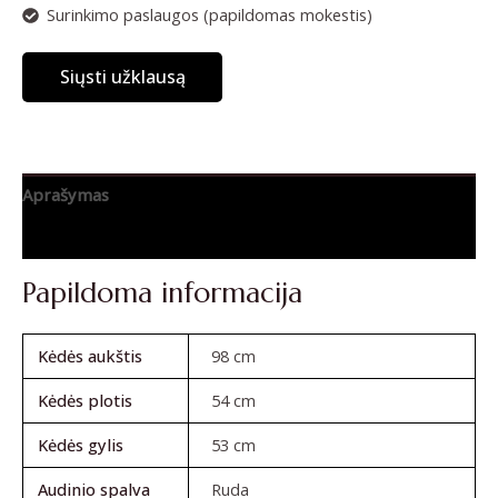
Surinkimo paslaugos (papildomas mokestis)
Siųsti užklausą
Aprašymas
Atsiliepimai (0)
Papildoma informacija
Kėdės aukštis
98 cm
Kėdės plotis
54 cm
Kėdės gylis
53 cm
Audinio spalva
Ruda