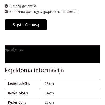
2 metų garantija
Surinkimo paslaugos (papildomas mokestis)
Siųsti užklausą
Aprašymas
Atsiliepimai (0)
Papildoma informacija
Kėdės aukštis
98 cm
Kėdės plotis
54 cm
Kėdės gylis
53 cm