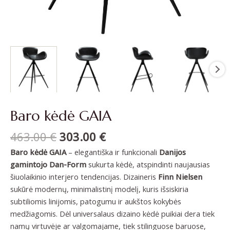
Baro kėdė GAIA
463.00
€
303.00
€
Baro kėdė GAIA
– elegantiška ir funkcionali
Danijos
gamintojo Dan-Form
sukurta kėdė, atspindinti naujausias
šiuolaikinio interjero tendencijas. Dizaineris
Finn Nielsen
sukūrė modernų, minimalistinį modelį, kuris išsiskiria
subtiliomis linijomis, patogumu ir aukštos kokybės
medžiagomis. Dėl universalaus dizaino kėdė puikiai dera tiek
namų virtuvėje ar valgomajame, tiek stilinguose baruose,