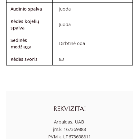
Audinio spalva
Juoda
Kėdės kojelių
Juoda
spalva
Sedinės
Dirbtinė oda
medžiaga
Kėdės svoris
83
REKVIZITAI
Arbaldas, UAB
įm.k. 167369888
PVM.k. LT673698811