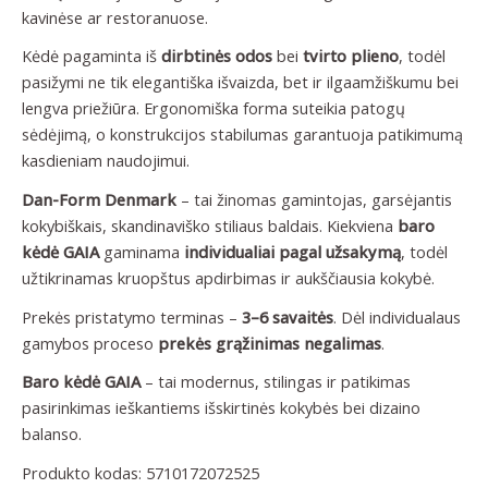
kavinėse ar restoranuose.
Kėdė pagaminta iš
dirbtinės odos
bei
tvirto plieno
, todėl
pasižymi ne tik elegantiška išvaizda, bet ir ilgaamžiškumu bei
lengva priežiūra. Ergonomiška forma suteikia patogų
sėdėjimą, o konstrukcijos stabilumas garantuoja patikimumą
kasdieniam naudojimui.
Dan-Form Denmark
– tai žinomas gamintojas, garsėjantis
kokybiškais, skandinaviško stiliaus baldais. Kiekviena
baro
kėdė GAIA
gaminama
individualiai pagal užsakymą
, todėl
užtikrinamas kruopštus apdirbimas ir aukščiausia kokybė.
Prekės pristatymo terminas –
3–6 savaitės
. Dėl individualaus
gamybos proceso
prekės grąžinimas negalimas
.
Baro kėdė GAIA
– tai modernus, stilingas ir patikimas
pasirinkimas ieškantiems išskirtinės kokybės bei dizaino
balanso.
Produkto kodas:
5710172072525