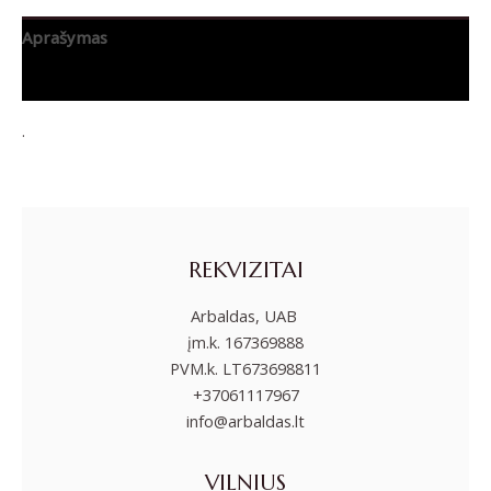
Aprašymas
Papildoma informacija
.
REKVIZITAI
Arbaldas, UAB
įm.k. 167369888
PVM.k. LT673698811
+37061117967
info@arbaldas.lt
VILNIUS