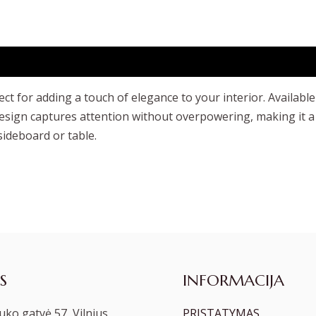
t for adding a touch of elegance to your interior. Available i
sign captures attention without overpowering, making it a v
 sideboard or table.
S
INFORMACIJA
ko gatvė 57, Vilnius
PRISTATYMAS