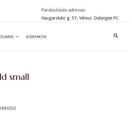
Parduotuvės adresas:
Naugarduko g. 57, Vilnius. Dubingiai PC
Paiešk
SUARAI
KONTAKTAI
ld small
kestis)