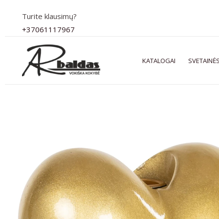
Pereiti
Turite klausimų?
prie
+37061117967
turinio
KATALOGAI
SVETAINĖS