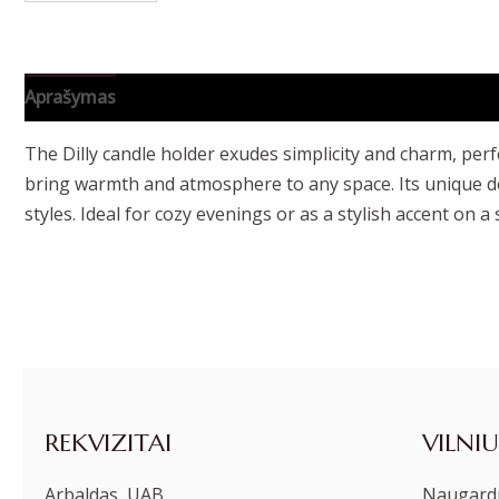
Aprašymas
Papildoma informacija
The Dilly candle holder exudes simplicity and charm, perfec
bring warmth and atmosphere to any space. Its unique de
styles. Ideal for cozy evenings or as a stylish accent on a
REKVIZITAI
VILNIU
Arbaldas, UAB
Naugardu