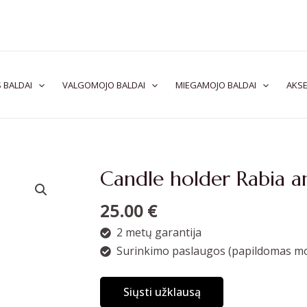
 BALDAI
VALGOMOJO BALDAI
MIEGAMOJO BALDAI
AKSE
Candle holder Rabia a
25.00
€
2 metų garantija
Surinkimo paslaugos (papildomas mo
Siųsti užklausą