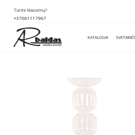
Pereiti
Turite klausimų?
prie
+37061117967
turinio
KATALOGAI
SVETAINĖS