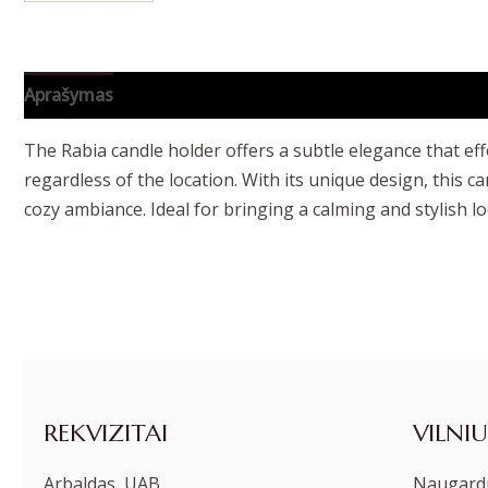
Aprašymas
Papildoma informacija
The Rabia candle holder offers a subtle elegance that eff
regardless of the location. With its unique design, this 
cozy ambiance. Ideal for bringing a calming and stylish l
REKVIZITAI
VILNIU
Arbaldas, UAB
Naugardu