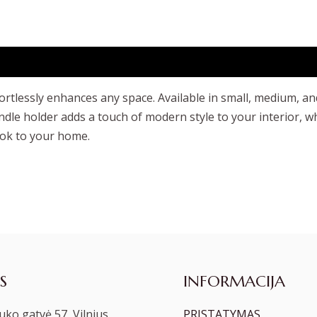
ortlessly enhances any space. Available in small, medium, an
candle holder adds a touch of modern style to your interior, 
ook to your home.
S
INFORMACIJA
ko gatvė 57, Vilnius
PRISTATYMAS