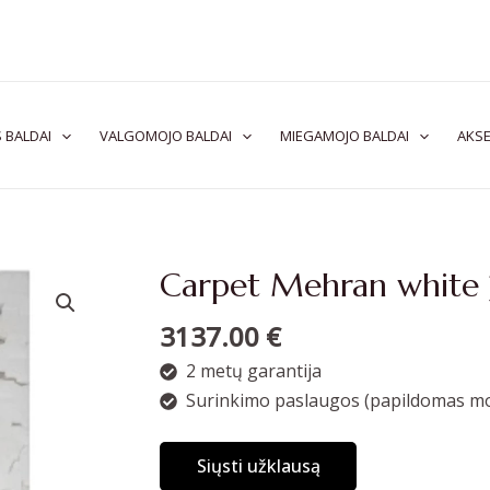
 BALDAI
VALGOMOJO BALDAI
MIEGAMOJO BALDAI
AKSE
Carpet Mehran whit
3137.00
€
2 metų garantija
Surinkimo paslaugos (papildomas mo
Siųsti užklausą