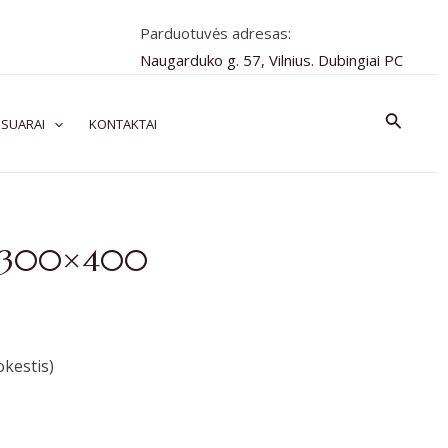
Parduotuvės adresas:
Naugarduko g. 57, Vilnius. Dubingiai PC
Paiešk
SUARAI
KONTAKTAI
e 300×400
kestis)