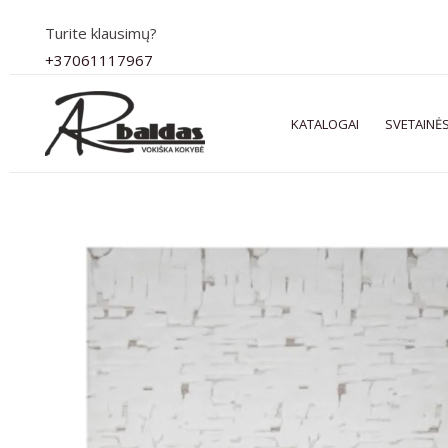
Pereiti
Turite klausimų?
prie
+37061117967
turinio
KATALOGAI
SVETAINĖS