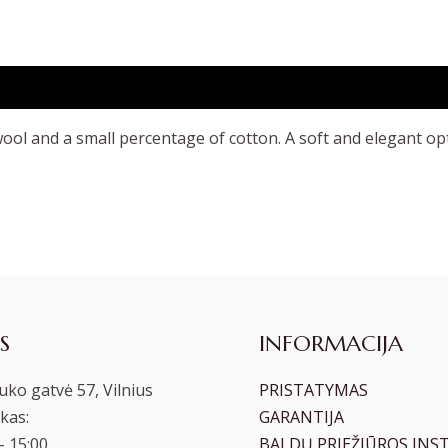
ool and a small percentage of cotton. A soft and elegant op
S
INFORMACIJA
ko gatvė 57, Vilnius
PRISTATYMAS
kas:
GARANTIJA
– 15:00
BALDŲ PRIEŽIŪROS INS