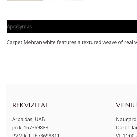
Aprašymas
Papildoma informacija
Carpet Mehran white features a textured weave of real w
REKVIZITAI
VILNIU
Arbaldas, UAB
Naugardu
įm.k. 167369888
Darbo lai
PVM.k. LT673698811
VI: 11:00 