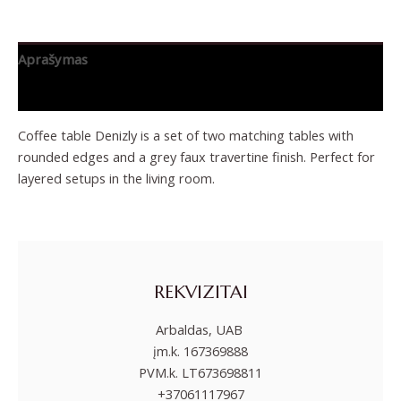
Aprašymas
Papildoma informacija
Coffee table Denizly is a set of two matching tables with
rounded edges and a grey faux travertine finish. Perfect for
layered setups in the living room.
REKVIZITAI
Arbaldas, UAB
įm.k. 167369888
PVM.k. LT673698811
+37061117967