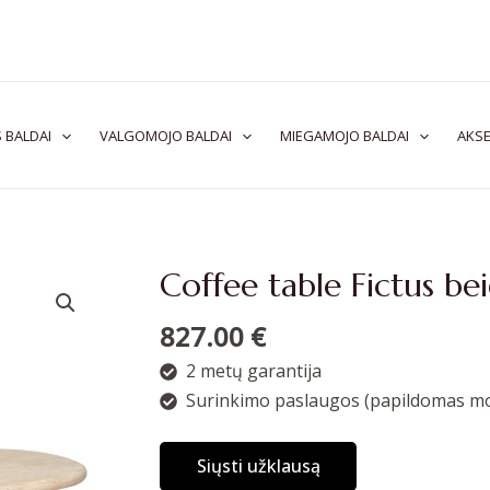
 BALDAI
VALGOMOJO BALDAI
MIEGAMOJO BALDAI
AKSE
Coffee table Fictus be
827.00
€
2 metų garantija
Surinkimo paslaugos (papildomas mo
Siųsti užklausą