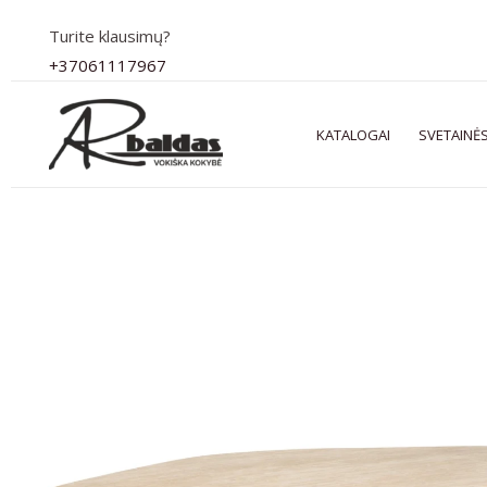
Pereiti
Turite klausimų?
prie
+37061117967
turinio
KATALOGAI
SVETAINĖS