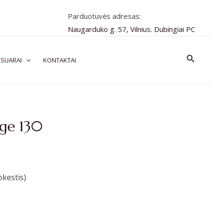
Parduotuvės adresas:
Naugarduko g. 57, Vilnius. Dubingiai PC
Paiešk
SUARAI
KONTAKTAI
ige 130
kestis)