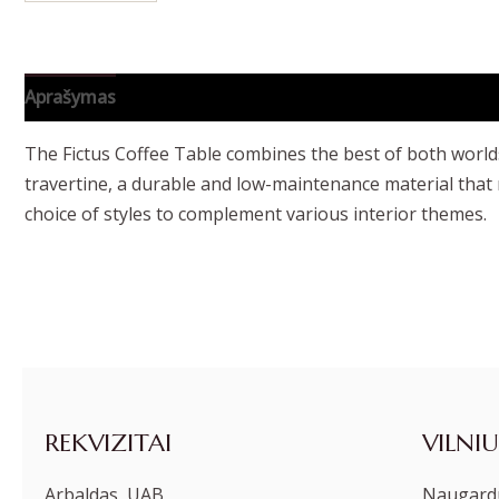
Aprašymas
Papildoma informacija
The Fictus Coffee Table combines the best of both worlds:
travertine, a durable and low-maintenance material that mi
choice of styles to complement various interior themes.
REKVIZITAI
VILNIU
Arbaldas, UAB
Naugardu