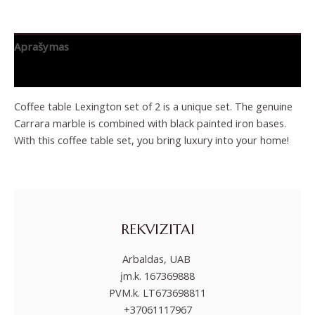
Aprašymas
Papildoma informacija
Coffee table Lexington set of 2 is a unique set. The genuine
Carrara marble is combined with black painted iron bases.
With this coffee table set, you bring luxury into your home!
REKVIZITAI
Arbaldas, UAB
įm.k. 167369888
PVM.k. LT673698811
+37061117967