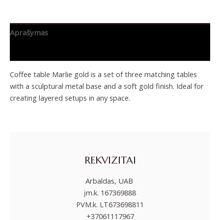
Aprašymas
Papildoma informacija
Coffee table Marlie gold is a set of three matching tables
with a sculptural metal base and a soft gold finish. Ideal for
creating layered setups in any space.
REKVIZITAI
Arbaldas, UAB
įm.k. 167369888
PVM.k. LT673698811
+37061117967