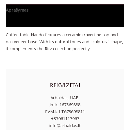
Aprašymas
Papildoma informacija
Coffee table Nando features a ceramic travertine top and
oak veneer base. With its natural tones and sculptural shape,
it complements the Ritz collection perfectly.
REKVIZITAI
Arbaldas, UAB
įm.k. 167369888
PVM.k. LT673698811
+37061117967
info@arbaldas.lt