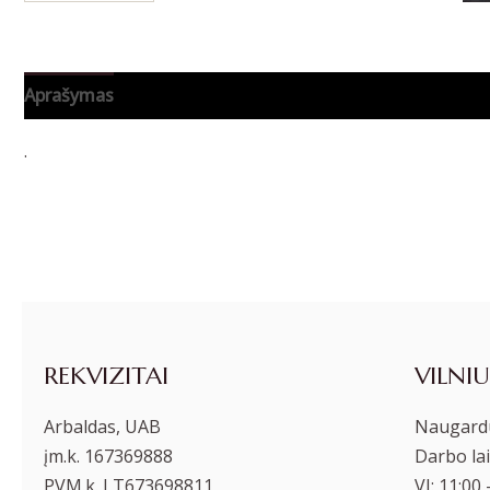
Aprašymas
Papildoma informacija
.
REKVIZITAI
VILNIU
Arbaldas, UAB
Naugardu
įm.k. 167369888
Darbo lai
PVM.k. LT673698811
VI: 11:00 