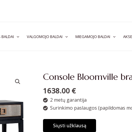
 BALDAI
VALGOMOJO BALDAI
MIEGAMOJO BALDAI
AKSE
Console Bloomville br
1638.00
€
2 metų garantija
Surinkimo paslaugos (papildomas mo
Siųsti užklausą