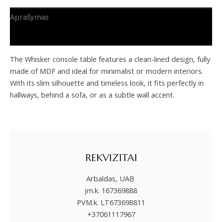
Aprašymas
Papildoma informacija
The Whisker console table features a clean-lined design, fully
made of MDF and ideal for minimalist or modern interiors.
With its slim silhouette and timeless look, it fits perfectly in
hallways, behind a sofa, or as a subtle wall accent.
REKVIZITAI
Arbaldas, UAB
įm.k. 167369888
PVM.k. LT673698811
+37061117967