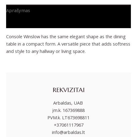
Aprašymas
Papildoma informacija
Console Winslow has the same elegant shape as the dining
table in a compact form. A versatile piece that adds softness
and style to any hallway or living space.
REKVIZITAI
Arbaldas, UAB
įm.k. 167369888
PVM.k. LT673698811
+37061117967
info@arbaldas.lt