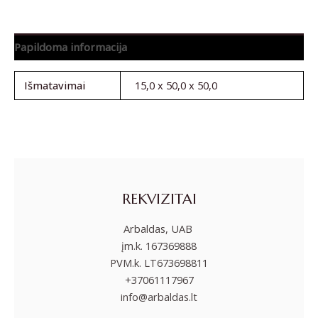
Papildoma informacija
Išmatavimai
15,0 x 50,0 x 50,0
REKVIZITAI
Arbaldas, UAB
įm.k. 167369888
PVM.k. LT673698811
+37061117967
info@arbaldas.lt