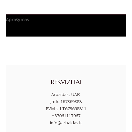
Aprašymas
Papildoma informacija
.
REKVIZITAI
Arbaldas, UAB
įm.k. 167369888
PVM.k. LT673698811
+37061117967
info@arbaldas.lt