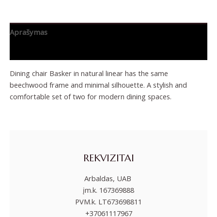
Aprašymas
Papildoma informacija
Dining chair Basker in natural linear has the same
beechwood frame and minimal silhouette. A stylish and
comfortable set of two for modern dining spaces.
REKVIZITAI
Arbaldas, UAB
įm.k. 167369888
PVM.k. LT673698811
+37061117967