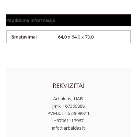
Papildoma informacija
Išmatavimai
64,0 x 64,0 x 79,0
REKVIZITAI
Arbaldas, UAB
įm.k. 167369888
PVM.k. LT673698811
+37061117967
info@arbaldas.lt