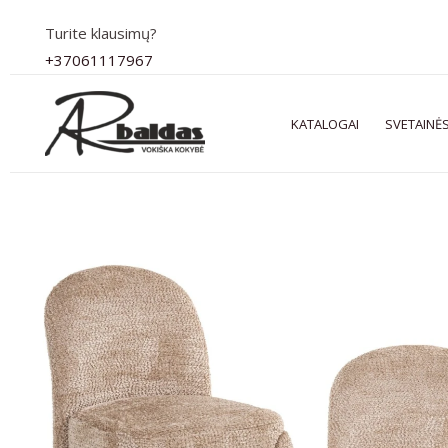
Pereiti
Turite klausimų?
prie
+37061117967
turinio
KATALOGAI
SVETAINĖS