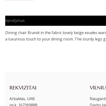
Aprašymas
Papildoma informacija
Dining chair Brandi in the fabric lovely beige exudes wa
a luxurious touch to your dining room. The sturdy legs gu
REKVIZITAI
VILNIU
Arbaldas, UAB
Naugardu
įm.k. 167369888
Darbo lai