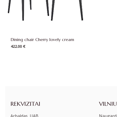
Dining chair Cherry lovely cream
422.00
€
REKVIZITAI
VILNIU
Arbaldas, UAB
Naugardu