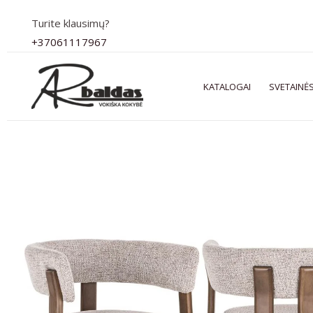
Pereiti
Turite klausimų?
prie
+37061117967
turinio
KATALOGAI
SVETAINĖS