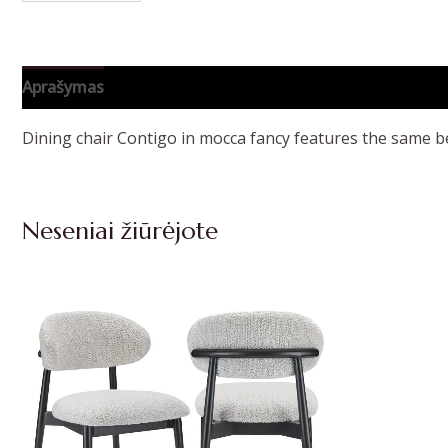
Aprašymas
Papildoma informacija
Dining chair Contigo in mocca fancy features the same be
Neseniai žiūrėjote