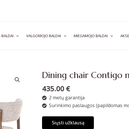
 BALDAI
VALGOMOJO BALDAI
MIEGAMOJO BALDAI
AKSE
Dining chair Contigo 
435.00
€
2 metų garantija
Surinkimo paslaugos (papildomas mo
Siųsti užklausą