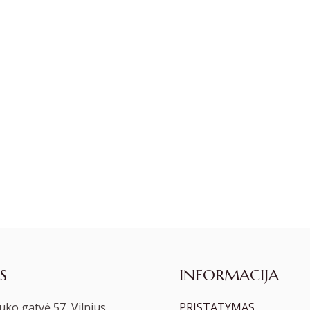
S
INFORMACIJA
ko gatvė 57, Vilnius
PRISTATYMAS