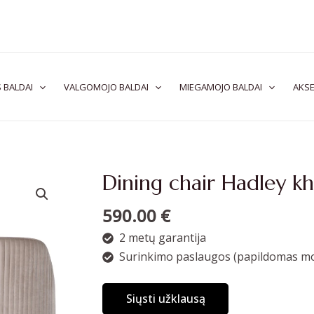
 BALDAI
VALGOMOJO BALDAI
MIEGAMOJO BALDAI
AKSE
Dining chair Hadley kh
590.00
€
2 metų garantija
Surinkimo paslaugos (papildomas mo
Siųsti užklausą