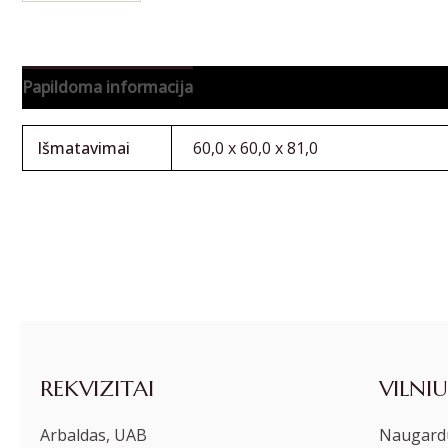
Papildoma informacija
Išmatavimai
60,0 x 60,0 x 81,0
REKVIZITAI
VILNIU
Arbaldas, UAB
Naugardu