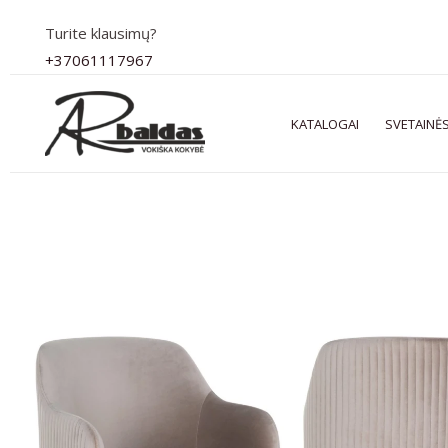
Pereiti
Turite klausimų?
prie
+37061117967
turinio
KATALOGAI
SVETAINĖS