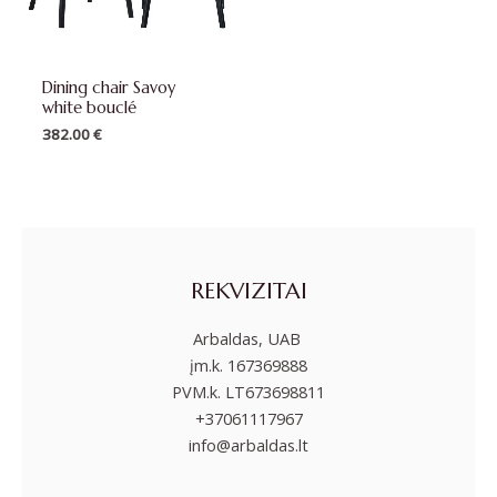
Dining chair Savoy
white bouclé
382.00
€
REKVIZITAI
Arbaldas, UAB
įm.k. 167369888
PVM.k. LT673698811
+37061117967
info@arbaldas.lt