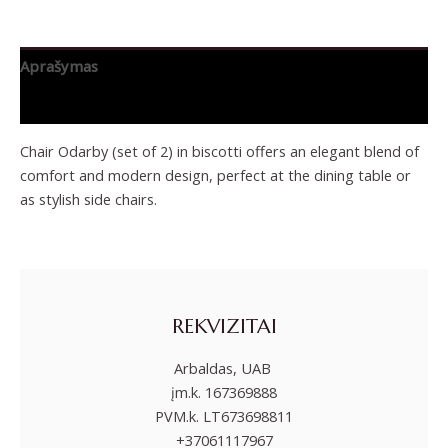
Aprašymas
Papildoma informacija
Chair Odarby (set of 2) in biscotti offers an elegant blend of
comfort and modern design, perfect at the dining table or
as stylish side chairs.
REKVIZITAI
Arbaldas, UAB
įm.k. 167369888
PVM.k. LT673698811
+37061117967