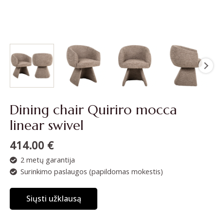
Dining chair Quiriro mocca
linear swivel
414.00
€
2 metų garantija
Surinkimo paslaugos (papildomas mokestis)
Siųsti užklausą