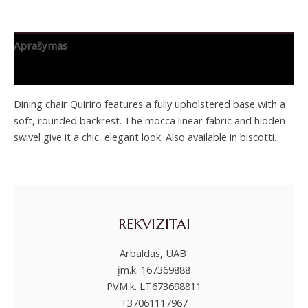
Aprašymas
Papildoma informacija
Dining chair Quiriro features a fully upholstered base with a
soft, rounded backrest. The mocca linear fabric and hidden
swivel give it a chic, elegant look. Also available in biscotti.
REKVIZITAI
Arbaldas, UAB
įm.k. 167369888
PVM.k. LT673698811
+37061117967