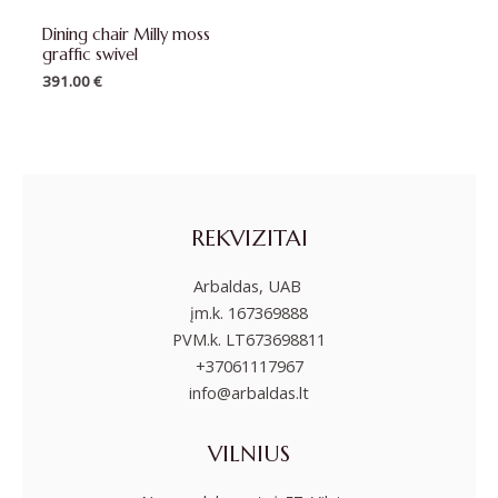
Dining chair Milly moss
graffic swivel
391.00
€
REKVIZITAI
Arbaldas, UAB
įm.k. 167369888
PVM.k. LT673698811
+37061117967
info@arbaldas.lt
VILNIUS