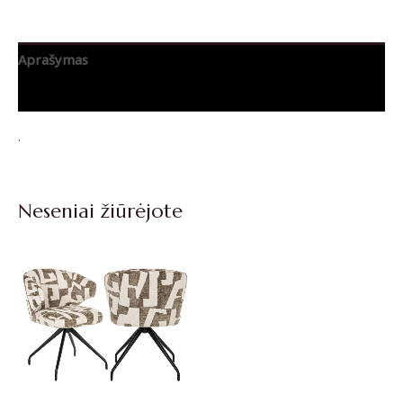
Aprašymas
Papildoma informacija
.
Neseniai žiūrėjote