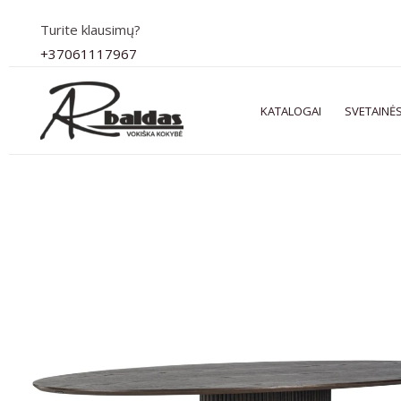
Pereiti
Turite klausimų?
prie
+37061117967
turinio
KATALOGAI
SVETAINĖS