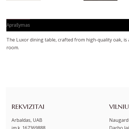
Aprašymas
Papildoma informacija
The Luxor dining table, crafted from high-quality oak, is 
room.
REKVIZITAI
VILNIU
Arbaldas, UAB
Naugardu
įm.k. 167369888
Darbo lai