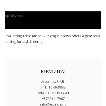
Aprašymas
Papildoma informacija
Oval dining table Russo (235 cm) in brown offers a generous
setting for stylish dining.
REKVIZITAI
Arbaldas, UAB
įm.k. 167369888
PVM.k. LT673698811
+37061117967
info@arbaldas.lt