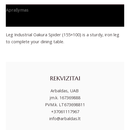
Aprašymas
Papildoma informacija
Leg Industrial Oakura Spider (155×100) is a sturdy, iron leg
to complete your dining table.
REKVIZITAI
Arbaldas, UAB
įm.k. 167369888
PVM.k. LT673698811
+37061117967
info@arbaldas.lt