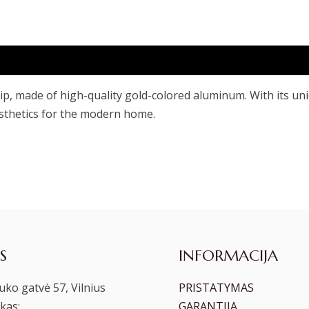
p, made of high-quality gold-colored aluminum. With its uniq
esthetics for the modern home.
S
INFORMACIJA
ko gatvė 57, Vilnius
PRISTATYMAS
kas:
GARANTIJA