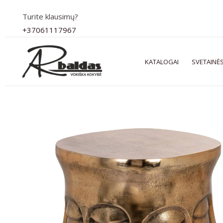
Pereiti
Turite klausimų?
prie
+37061117967
turinio
KATALOGAI
SVETAINĖS