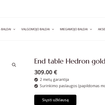
 BALDAI
VALGOMOJO BALDAI
MIEGAMOJO BALDAI
AKSE
End table Hedron gol
309.00
€
2 metų garantija
Surinkimo paslaugos (papildomas mo
Siųsti užklausą