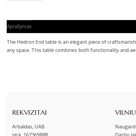
Aprašymas
Papildoma informacija
The Hedron End table is an elegant piece of craftsmanshi
any space. This table combines both functionality and a
REKVIZITAI
VILNIU
Arbaldas, UAB
Naugardu
įm.k. 167369888
Darbo lai