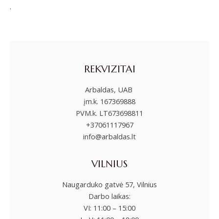
.
REKVIZITAI
Arbaldas, UAB
įm.k. 167369888
PVM.k. LT673698811
+37061117967
info@arbaldas.lt
VILNIUS
Naugarduko gatvė 57, Vilnius
Darbo laikas:
VI: 11:00 – 15:00