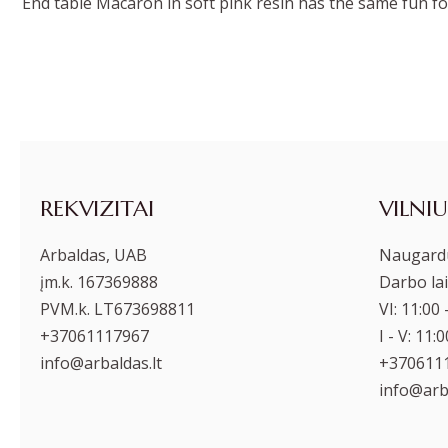
End table Macaron in soft pink resin has the same fun for
REKVIZITAI
VILNIU
Arbaldas, UAB
Naugardu
įm.k. 167369888
Darbo lai
PVM.k. LT673698811
VI: 11:00 
+37061117967
I - V: 11:
info@arbaldas.lt
+370611
info@arba