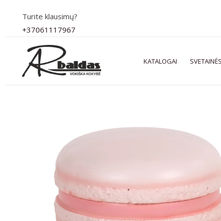
Pereiti
Turite klausimų?
prie
+37061117967
turinio
KATALOGAI
SVETAINĖS