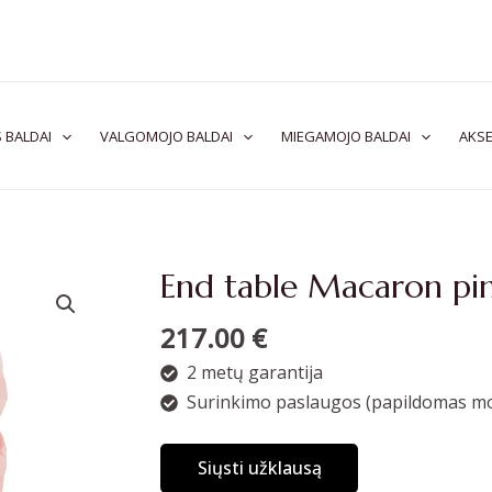
 BALDAI
VALGOMOJO BALDAI
MIEGAMOJO BALDAI
AKSE
End table Macaron pi
217.00
€
2 metų garantija
Surinkimo paslaugos (papildomas mo
Siųsti užklausą