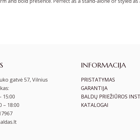
m and bold presence. Perfect as a stand-alone or styled as a
S
INFORMACIJA
ko gatvė 57, Vilnius
PRISTATYMAS
kas:
GARANTIJA
– 15:00
BALDŲ PRIEŽIŪROS INS
00 – 18:00
KATALOGAI
17967
ldas.lt