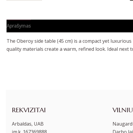
Aprašymas
Papildoma informacija
The Oberoy side table (45 cm) is a compact yet luxurious
quality materials create a warm, refined look. Ideal next t
REKVIZITAI
VILNIU
Arbaldas, UAB
Naugardu
įm.k. 167369888
Darbo lai