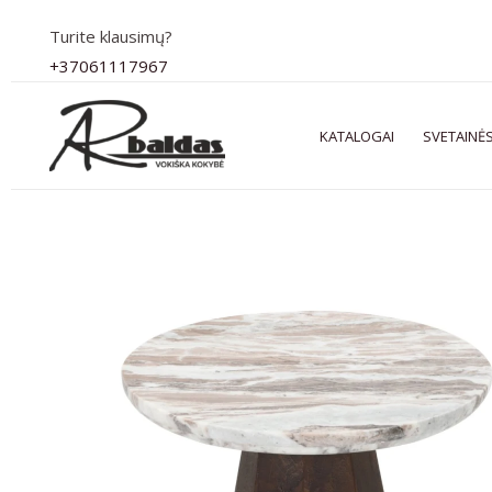
Pereiti
Turite klausimų?
prie
+37061117967
turinio
KATALOGAI
SVETAINĖS