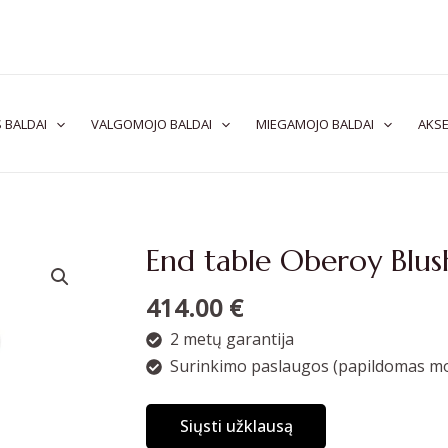
 BALDAI
VALGOMOJO BALDAI
MIEGAMOJO BALDAI
AKSE
End table Oberoy Blus
414.00
€
2 metų garantija
Surinkimo paslaugos (papildomas mo
Siųsti užklausą