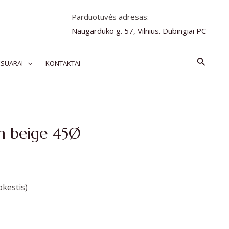
Parduotuvės adresas:
Naugarduko g. 57, Vilnius. Dubingiai PC
Paiešk
SUARAI
KONTAKTAI
h beige 45Ø
kestis)