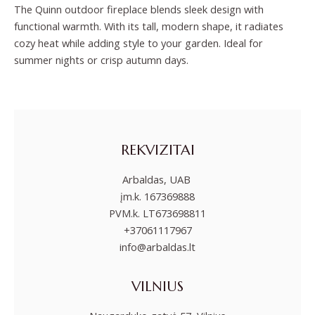
The Quinn outdoor fireplace blends sleek design with
functional warmth. With its tall, modern shape, it radiates
cozy heat while adding style to your garden. Ideal for
summer nights or crisp autumn days.
REKVIZITAI
Arbaldas, UAB
įm.k. 167369888
PVM.k. LT673698811
+37061117967
info@arbaldas.lt
VILNIUS