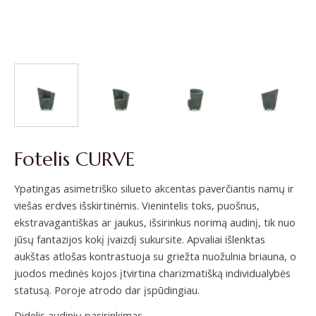
Fotelis CURVE
Ypatingas asimetriško silueto akcentas paverčiantis namų ir
viešas erdves išskirtinėmis. Vienintelis toks, puošnus,
ekstravagantiškas ar jaukus, išsirinkus norimą audinį, tik nuo
jūsų fantazijos kokį įvaizdį sukursite. Apvaliai išlenktas
aukštas atlošas kontrastuoja su griežta nuožulnia briauna, o
juodos medinės kojos įtvirtina charizmatišką individualybės
statusą. Poroje atrodo dar įspūdingiau.
Didelis audinių pasirinkimas