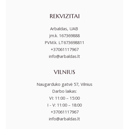
REKVIZITAI
Arbaldas, UAB
įm.k. 167369888
PVM.k. LT673698811
+37061117967
info@arbaldas.lt
VILNIUS
Naugarduko gatvė 57, Vilnius
Darbo laikas:
VI: 11:00 – 15:00
I - V: 11:00 – 18:00
+37061117967
info@arbaldas.lt