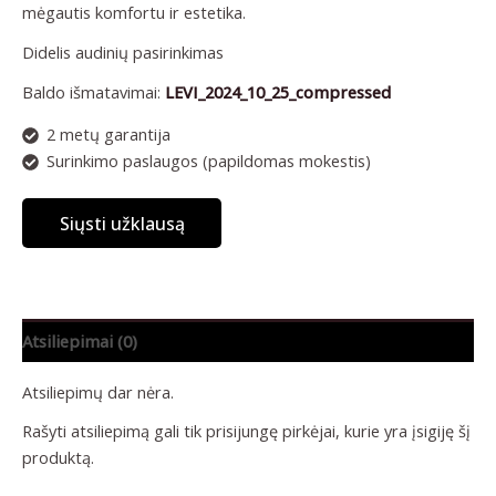
mėgautis komfortu ir estetika.
Didelis audinių pasirinkimas
Baldo išmatavimai:
LEVI_2024_10_25_compressed
2 metų garantija
Surinkimo paslaugos (papildomas mokestis)
Siųsti užklausą
Atsiliepimai (0)
Atsiliepimų dar nėra.
Rašyti atsiliepimą gali tik prisijungę pirkėjai, kurie yra įsigiję šį
produktą.