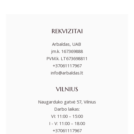
REKVIZITAI
Arbaldas, UAB
įm.k. 167369888
PVM.k. LT673698811
+37061117967
info@arbaldas.lt
VILNIUS
Naugarduko gatvė 57, Vilnius
Darbo laikas:
VI: 11:00 – 15:00
I - V: 11:00 – 18:00
+37061117967