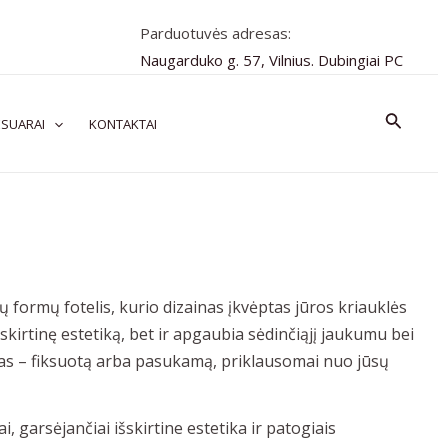
Parduotuvės adresas:
Naugarduko g. 57, Vilnius. Dubingiai PC
Paiešk
SUARAI
KONTAKTAI
ų formų fotelis, kurio dizainas įkvėptas jūros kriauklės
išskirtinę estetiką, bet ir apgaubia sėdinčiąjį jaukumu bei
ijas – fiksuotą arba pasukamą, priklausomai nuo jūsų
ai, garsėjančiai išskirtine estetika ir patogiais