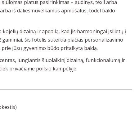
iūlomas platus pasirinkimas – audinys, texil arba
kai arba iš dalies nuvelkamus apmušalus, todėl baldo
kojelių dizainą ir apdailą, kad jis harmoningai įsilietų į
t
gaminiai, šis fotelis suteikia plačias personalizavimo
r prie jūsų gyvenimo būdo pritaikytą baldą.
kcentas, jungiantis šiuolaikinį dizainą, funkcionalumą ir
, tiek privačiame poilsio kampelyje.
kestis)