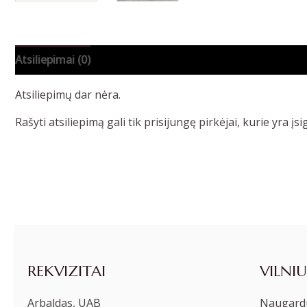
Atsiliepimai (0)
Atsiliepimų dar nėra.
Rašyti atsiliepimą gali tik prisijungę pirkėjai, kurie yra įsi
REKVIZITAI
VILNIU
Arbaldas, UAB
Naugardu