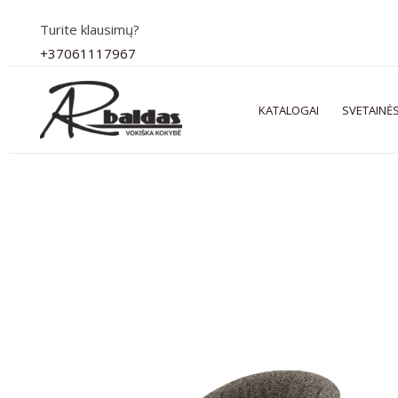
Pereiti
Turite klausimų?
prie
+37061117967
turinio
KATALOGAI
SVETAINĖS