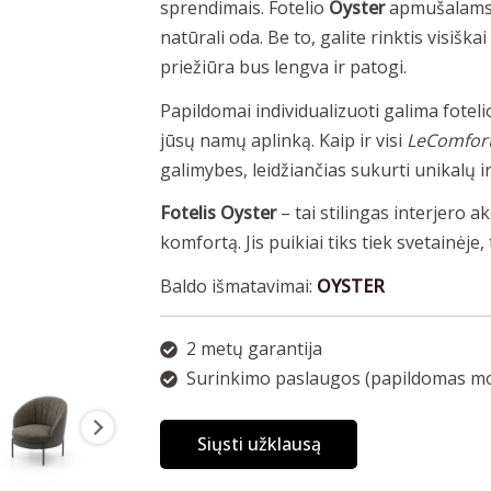
sprendimais. Fotelio
Oyster
apmušalams s
natūrali oda. Be to, galite rinktis visiš
priežiūra bus lengva ir patogi.
Papildomai individualizuoti galima fotelio 
jūsų namų aplinką. Kaip ir visi
LeComfor
galimybes, leidžiančias sukurti unikalų i
Fotelis Oyster
– tai stilingas interjero a
komfortą. Jis puikiai tiks tiek svetainėje
Baldo išmatavimai:
OYSTER
2 metų garantija
Surinkimo paslaugos (papildomas mo
Siųsti užklausą