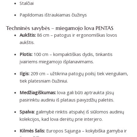
Stalčiai
Papildomas ištraukiamas čiužinys
Techninės savybės – miegamojo lova PENTAS
Aukštis:
86 cm – patogus ir ergonomiškas lovos
aukštis.
Plotis:
100 cm – kompaktiškas dydis, tinkantis
įvairiems miegamojo išplanavimams.
Ilgis:
209 cm – užtikrina patogų poilsį tiek vienguliam,
tiek platesniam čiužiniui.
Medžiagiškumas:
lova gali būti aptraukta jūsų
pasirinktu audiniu iš plataus pavyzdžių paletės.
Spalva:
galimybė rinktis atspalvį iš siūlomos audinių
kolekcijos, kad lova derėtų prie interjero.
Kilmės šalis:
Europos Sąjunga – kokybiška gamyba ir