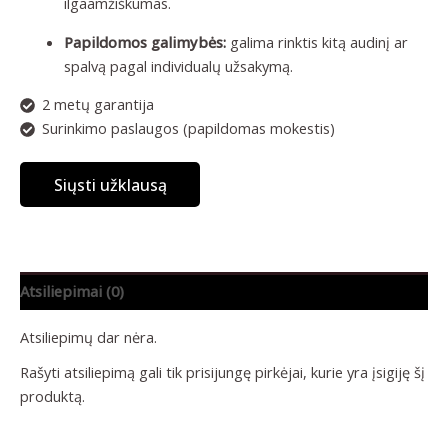
ilgaamžiškumas.
Papildomos galimybės:
galima rinktis kitą audinį ar
spalvą pagal individualų užsakymą.
2 metų garantija
Surinkimo paslaugos (papildomas mokestis)
Siųsti užklausą
Atsiliepimai (0)
Atsiliepimų dar nėra.
Rašyti atsiliepimą gali tik prisijungę pirkėjai, kurie yra įsigiję šį
produktą.