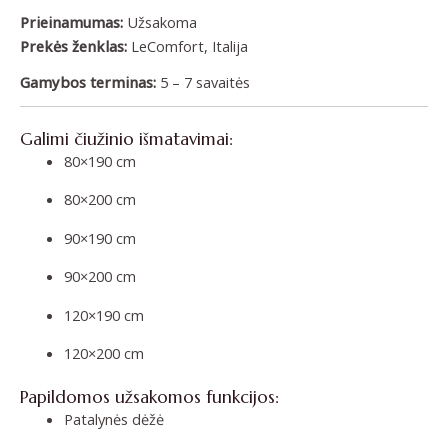
Prieinamumas:
Užsakoma
Prekės ženklas:
LeComfort, Italija
Gamybos terminas:
5 – 7 savaitės
Galimi čiužinio išmatavimai:
80×190 cm
80×200 cm
90×190 cm
90×200 cm
120×190 cm
120×200 cm
Papildomos užsakomos funkcijos:
Patalynės dėžė