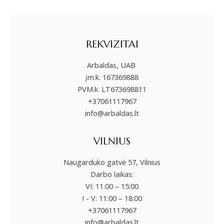
REKVIZITAI
Arbaldas, UAB
įm.k. 167369888
PVM.k. LT673698811
+37061117967
info@arbaldas.lt
VILNIUS
Naugarduko gatvė 57, Vilnius
Darbo laikas:
VI: 11:00 – 15:00
I - V: 11:00 – 18:00
+37061117967
info@arbaldas.lt