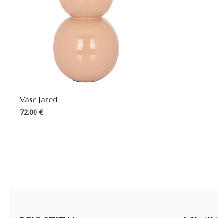
Vase Jared
72.00
€