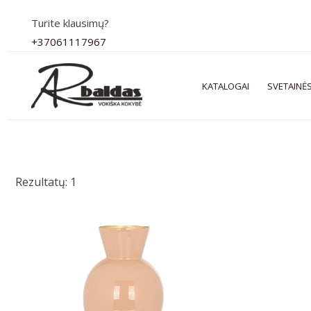
Pereiti
Turite klausimų?
prie
+37061117967
turinio
KATALOGAI
SVETAINĖS
Rezultatų: 1