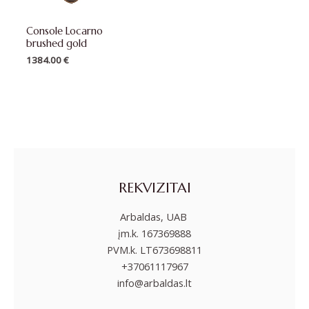
Console Locarno
brushed gold
1384.00
€
REKVIZITAI
Arbaldas, UAB
įm.k. 167369888
PVM.k. LT673698811
+37061117967
info@arbaldas.lt