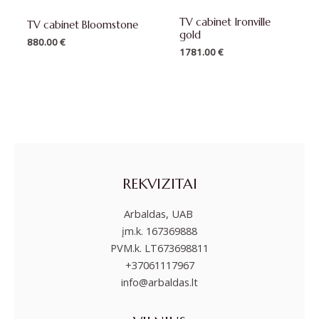
TV cabinet Ironville
TV cabinet Bloomstone
gold
880.00
€
1781.00
€
REKVIZITAI
Arbaldas, UAB
įm.k. 167369888
PVM.k. LT673698811
+37061117967
info@arbaldas.lt