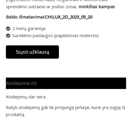
sprendimo svetainei ar poilsio zonai,
minkštas kampas
Baldo išmatavimai:
CHILUX_2D_2025_05_20
2 metų garantija
Surinkimo paslaugos (papildomas mokestis)
Siųsti užklausą
Atsiliepimai (0)
Atsiliepimų dar nėra.
Rašyti atsiliepimą gali tik prisijungę pirkėjai, kurie yra įsigiję šį
produktą.