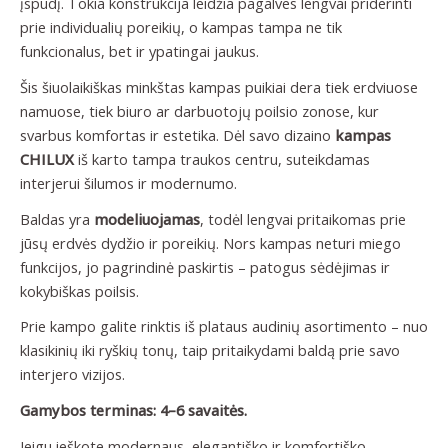
įspūdį. Tokia konstrukcija leidžia pagalves lengvai priderinti
prie individualių poreikių, o kampas tampa ne tik
funkcionalus, bet ir ypatingai jaukus.
Šis šiuolaikiškas minkštas kampas puikiai dera tiek erdviuose
namuose, tiek biuro ar darbuotojų poilsio zonose, kur
svarbus komfortas ir estetika. Dėl savo dizaino
kampas
CHILUX
iš karto tampa traukos centru, suteikdamas
interjerui šilumos ir modernumo.
Baldas yra
modeliuojamas
, todėl lengvai pritaikomas prie
jūsų erdvės dydžio ir poreikių. Nors kampas neturi miego
funkcijos, jo pagrindinė paskirtis – patogus sėdėjimas ir
kokybiškas poilsis.
Prie kampo galite rinktis iš plataus audinių asortimento – nuo
klasikinių iki ryškių tonų, taip pritaikydami baldą prie savo
interjero vizijos.
Gamybos terminas: 4–6 savaitės.
Jeigu ieškote modernaus, elegantiško ir komfortiško