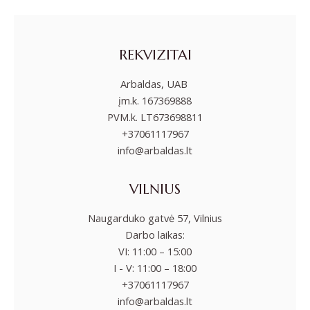
REKVIZITAI
Arbaldas, UAB
įm.k. 167369888
PVM.k. LT673698811
+37061117967
info@arbaldas.lt
VILNIUS
Naugarduko gatvė 57, Vilnius
Darbo laikas:
VI: 11:00 – 15:00
I - V: 11:00 – 18:00
+37061117967
info@arbaldas.lt