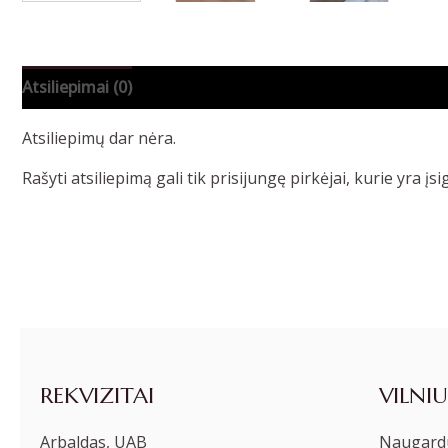
Atsiliepimai (0)
Atsiliepimų dar nėra.
Rašyti atsiliepimą gali tik prisijungę pirkėjai, kurie yra įsi
REKVIZITAI
VILNIU
Arbaldas, UAB
Naugardu