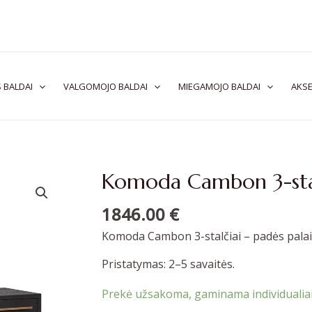
 BALDAI
VALGOMOJO BALDAI
MIEGAMOJO BALDAI
AKSE
Komoda Cambon 3-stal
Minus
Plus
Quantit
Quantit
1846.00
€
Komoda Cambon 3-stalčiai – padės palai
Pristatymas: 2–5 savaitės.
Prekė užsakoma, gaminama individualiai