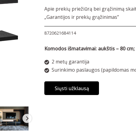
Apie prekių priežiūrą bei grąžinimą skai
„Garantijos ir prekių grąžinimas”
8720621684114
Komodos išmatavimai: aukštis – 80 cm; g
2 metų garantija
Surinkimo paslaugos (papildomas mo
Siųsti užklausą