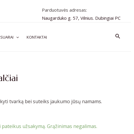
Parduotuvės adresas:
Naugarduko g. 57, Vilnius. Dubingiai PC
Paiešk
SUARAI
KONTAKTAI
čiai
kyti tvarką bei suteiks jaukumo jūsų namams.
 pateikus užsakymą. Grąžinimas negalimas.