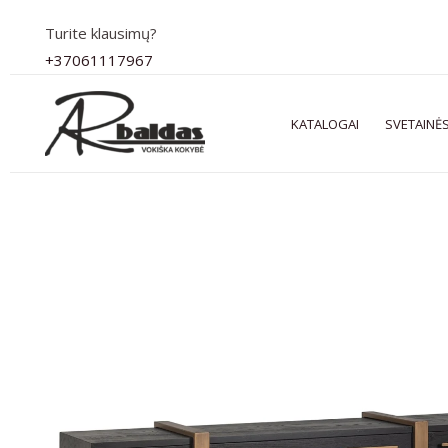
Pereiti
Turite klausimų?
prie
+37061117967
turinio
KATALOGAI
SVETAINĖS