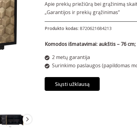
Apie prekių priežiūrą bei grąžinimą skai
„Garantijos ir prekių grąžinimas”
Produkto kodas:
8720621684213
Komodos išmatavimai: aukštis – 76 cm; g
2 metų garantija
Surinkimo paslaugos (papildomas mo
Siųsti užklausą