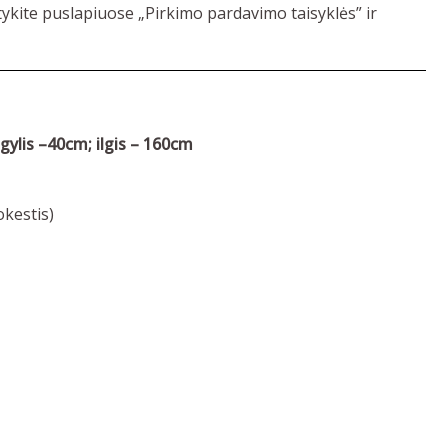
tykite puslapiuose „Pirkimo pardavimo taisyklės” ir
ylis –40cm; ilgis – 160cm
kestis)