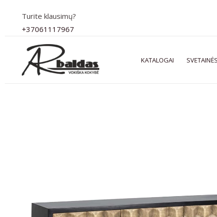
Pereiti
Turite klausimų?
prie
+37061117967
turinio
KATALOGAI
SVETAINĖS