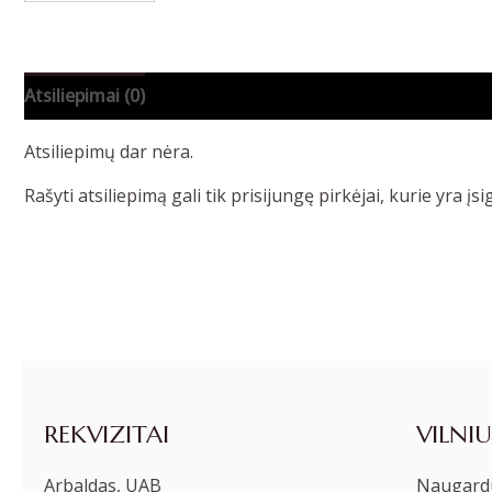
Atsiliepimai (0)
Atsiliepimų dar nėra.
Rašyti atsiliepimą gali tik prisijungę pirkėjai, kurie yra įsi
REKVIZITAI
VILNIU
Arbaldas, UAB
Naugardu